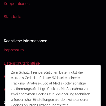
Kooperationen
Standorte
Rechtliche Informationen
Impressum
Datenschutzrichtlinie
Zum Schutz Ihrer persönlichen Daten nutzt die
Rechtliche Hinweise
e.stradis GmbH auf dieser Webseite keinerlei
Tracking-, Analyse-, Social Media- oder sonstige
zustimmungspflichtige Cookies. Mit Ausnahme von
Kontakt
zwei anonymen Cookies zur Speicherung technisch
erforderlicher Einstellungen werden keine anderen
Social Media
Cookies an Ihren Browser übermittelt.